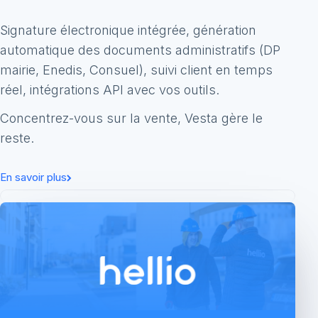
9,50 kWc
12 173 kWh
98 %
Modèle 3D
Aides
Puissance installée
Production annuelle
Autoconsommation
640
×
Signature électronique intégrée, génération
260
automatique des documents administratifs (DP
mairie, Enedis, Consuel), suivi client en temps
réel, intégrations API avec vos outils.
Concentrez-vous sur la vente, Vesta gère le
reste.
En savoir plus
Déclaration préalable de travaux
✕ Fermer
Déclaration préalable de travaux
Terminée
Tâches effectuées :
7
/
7
10 min
Visualiser
M. Antoine Dupont
Sélection des parcelles
20 Rue Julia, 31500
Cliquez sur la ou les parcelles concernées par
Toulouse, France
l'installation
Attestation conformité Consuel
MapLibre | Etalab — © OpenMapTiles © OpenStreetMap
Terminée
Informations client
Tâches effectuées :
3
/
3
5 min
Visualiser
Sélection des
Parcelles sélectionnées (1)
parcelles
Préfixe
Section
Numéro
Superf.
✕
Plan des toitures
836
BH
197
1813
Demande de raccordement Enedis
À faire
Plan cadastral
Tâches effectuées :
0
/
1
5 min
Démarrer
Vue depuis
‹ Précédent
Continuer ›
l'espace public
Documents
complémentaires
Génération des
documents