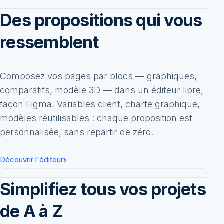
Des propositions qui vous
ressemblent
Composez vos pages par blocs — graphiques,
comparatifs, modèle 3D — dans un éditeur libre,
façon Figma. Variables client, charte graphique,
modèles réutilisables : chaque proposition est
personnalisée, sans repartir de zéro.
Découvrir l'éditeur
Simplifiez tous vos projets
Ajouter
Propriétés
Soleva
Étude n° 2026-184
ÉNERGIES
Rechercher un bloc…
Basique
Un partenaire solaire
Cadre
Texte
Imag
de A à Z
Graphiques
Civilité
Nom du client
, voici l'étude conçue pour votre
maison à
Ville
: dimensionnée sur votre toiture et votre
Conso. vs prod.
Facture détaillée
consommation réelle.
Divers