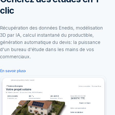
clic
Récupération des données Enedis, modélisation
3D par IA, calcul instantané du productible,
génération automatique du devis: la puissance
d'un bureau d'étude dans les mains de vos
commerciaux.
En savoir plus
vesta.eco/proposition/martin-laurent
Soleva Énergies
Votre conseiller · Thomas Riva
Votre projet solaire
M. Martin Laurent · 12 rue des Lilas, 44300 Nantes
8 612 kWh
83 %
49 405 €
Devis DEV-2026-0142
14 907 € TTC
Production / an
Autoconsommation
Économies / 20 ans
Signer en ligne
Votre consommation
Votre installation