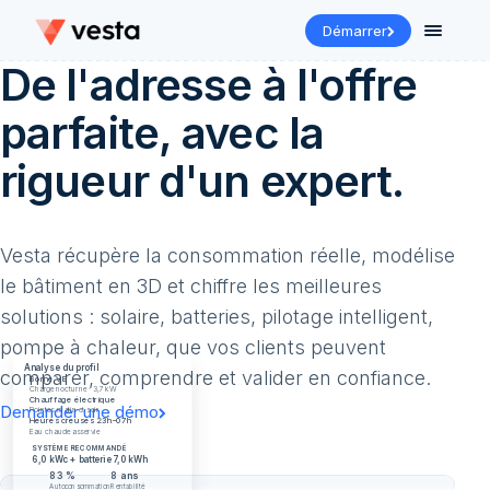
Démarrer
De
l'adresse
à
l'offre
parfaite,
avec
la
rigueur
d'un
expert.
De l
Vesta récupère la consommation réelle, modélise
le bâtiment en 3D et chiffre les meilleures
solutions : solaire, batteries, pilotage intelligent,
pompe à chaleur, que vos clients peuvent
Analyse du profil
comparer, comprendre et valider en confiance.
Borne VE
Charge nocturne · 3,7 kW
Chauffage électrique
Demander une démo
Pointes matin et soir
Heures creuses 23h–07h
Eau chaude asservie
SYSTÈME RECOMMANDÉ
6,0 kWc + batterie 7,0 kWh
83 %
8 ans
Autoconsommation
Rentabilité