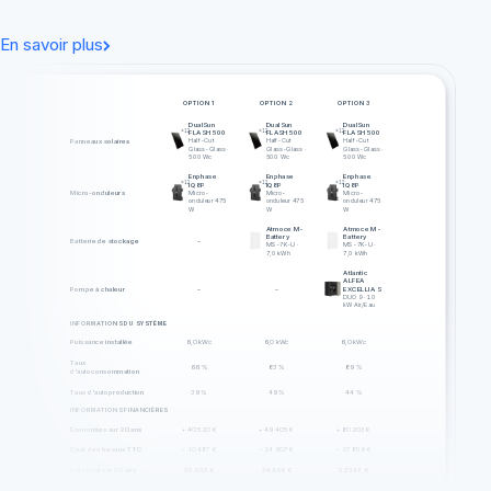
En savoir plus
OPTION 1
OPTION 2
OPTION 3
DualSun
DualSun
DualSun
×
12
×
12
×
12
FLASH 500
FLASH 500
FLASH 500
Panneaux solaires
Half-Cut
Half-Cut
Half-Cut
Glass-Glass ·
Glass-Glass ·
Glass-Glass ·
500 Wc
500 Wc
500 Wc
Enphase
Enphase
Enphase
×
12
×
12
×
12
IQ8P
IQ8P
IQ8P
Micro-onduleurs
Micro-
Micro-
Micro-
onduleur 475
onduleur 475
onduleur 475
W
W
W
Atmoce M-
Atmoce M-
Battery
Battery
Batterie de stockage
–
MS-7K-U ·
MS-7K-U ·
7,0 kWh
7,0 kWh
Atlantic
ALFEA
Pompe à chaleur
–
–
EXCELLIA S
DUO 9 · 10
kW Air/Eau
INFORMATIONS DU SYSTÈME
Puissance installée
6,0 kWc
6,0 kWc
6,0 kWc
Taux
66 %
83 %
89 %
d'autoconsommation
Taux d'autoproduction
39 %
49 %
44 %
INFORMATIONS FINANCIÈRES
Économies sur 20 ans
+ 40 520 €
+ 49 405 €
+ 80 203 €
Coût des travaux TTC
− 10 487 €
− 14 907 €
− 27 856 €
Gain total sur 20 ans
30 033 €
34 498 €
52 347 €
Rentable en
7 ans
8 ans
9 ans