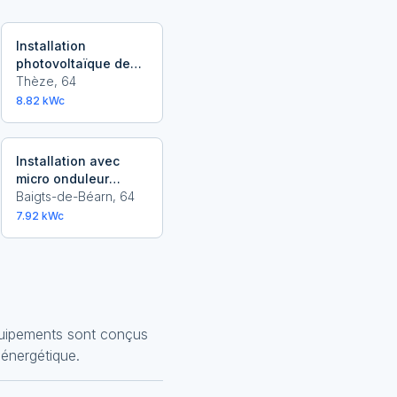
Installation
photovoltaïque de
8.82 kWc à Thèze
Thèze
,
64
8.82
kWc
Installation avec
micro onduleur
Bourgeois
Baigts-de-Béarn
,
64
7.92
kWc
équipements sont conçus
 énergétique.