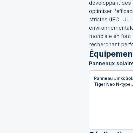
développant des 
optimiser l'effica
strictes (IEC, UL
environnementales
mondiale en font u
recherchant perfo
Équipemen
Panneaux solair
Panneau JinkoSol
Tiger Neo N-type
54HL4M-BDV 525