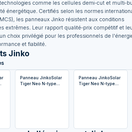
technologies comme les cellules demi-cut et multi-b
cité énergétique. Certifiés selon les normes internation
, MCS), les panneaux Jinko résistent aux conditions
 extrêmes. Leur rapport qualité-prix compétitif et leur
n choix privilégié pour les professionnels de l'énergie
rmance et fiabilité.
ts
Jinko
es
ar
Panneau JinkoSolar
Panneau JinkoSolar
Tiger Neo N-type
Tiger Neo N-type
W
54HL4M-BDV 495W
54HL4M-BDV 510W