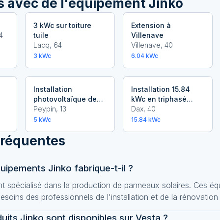
ns avec
de l'équipement Jinko
3 kWc sur toiture
Extension à
4
tuile
Villenave
Lacq
,
64
Villenave
,
40
3
kWc
6.04
kWc
Installation
Installation 15.84
photovoltaïque de
kWc en triphasé
5.0 kWc à Peypin
Peypin
,
13
avec onduleur
Dax
,
40
centralisé
5
kWc
15.84
kWc
fréquentes
uipements Jinko fabrique-t-il ?
ant spécialisé dans la production de panneaux solaires. Ces 
soins des professionnels de l'installation et de la rénovation
its Jinko sont disponibles sur Vesta ?