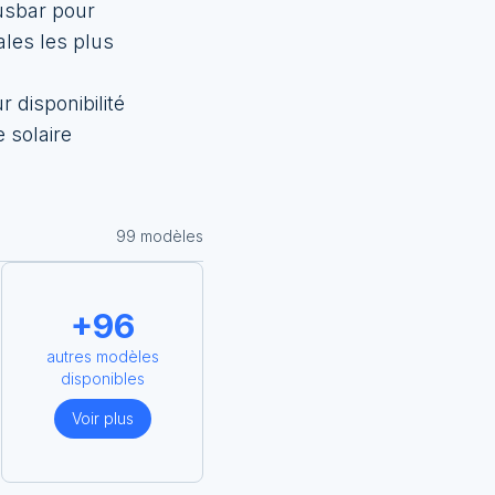
usbar pour
ales les plus
 disponibilité
 solaire
99
modèle
s
+
96
autres modèles
disponibles
Voir plus