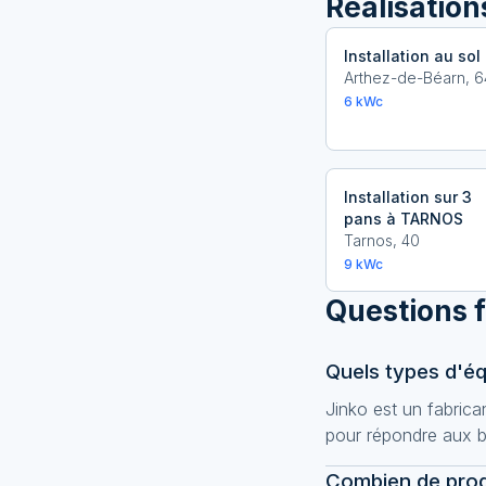
Réalisatio
Installation au sol
Arthez-de-Béarn
,
6
6
kWc
Installation sur 3
pans à TARNOS
Tarnos
,
40
9
kWc
Questions 
Quels types d'éq
Jinko est un fabric
pour répondre aux be
Combien de produ