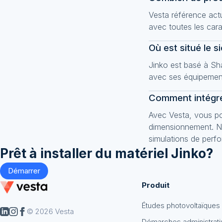
Vesta référence act
avec toutes les car
Où est situé le s
Jinko est basé à Sha
avec ses équipement
Comment intégre
Avec Vesta, vous po
dimensionnement. No
simulations de perfo
Prêt à installer du matériel
Jinko
?
Démarrer
Produit
Études photovoltaïques
© 2026 Vesta
Démarches administrati