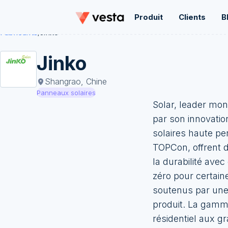
Produit
Clients
B
Fabricants
/
Jinko
Jinko
Shangrao, Chine
Panneaux solaires
Solar, leader mon
par son innovatio
solaires haute pe
TOPCon, offrent 
la durabilité ave
zéro pour certaine
soutenus par une 
produit. La gamm
résidentiel aux g