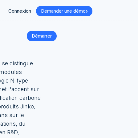
Connexion
Demander une démo
Démarrer
 se distingue
s modules
ogie N-type
et l'accent sur
fication carbone
produits Jinko,
ans sur le
ations, du
 en R&D,