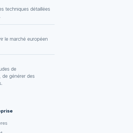
s techniques détaillées
.
vir le marché européen
tudes de
, de générer des
s.
eprise
ères
ct