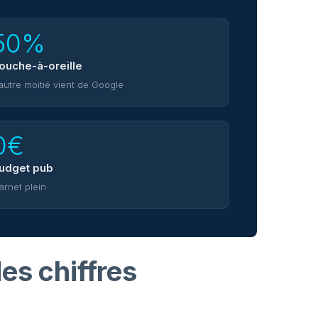
50%
ouche-à-oreille
'autre moitié vient de Google
0€
udget pub
arnet plein
es chiffres