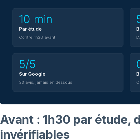
10 min
Par étude
B
Contre 1h30 avant
L
5/5
Sur Google
B
33 avis, jamais en dessous
C
Avant : 1h30 par étude, d
invérifiables