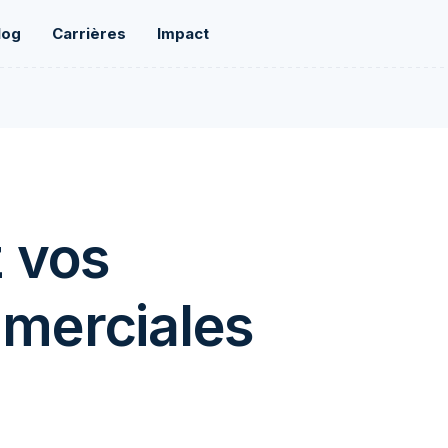
log
Carrières
Impact
z vos
mmerciales