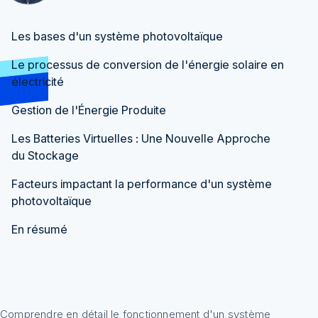
Les bases d'un système photovoltaïque
Le processus de conversion de l'énergie solaire en
électricité
L'effet photovoltaïque
Gestion de l'Énergie Produite
Conversion du Courant Continu en Courant
Les Batteries Virtuelles : Une Nouvelle Approche
Alternatif : le rôle de l'onduleur
du Stockage
Facteurs impactant la performance d'un système
photovoltaïque
En résumé
Comprendre en détail le fonctionnement d'un système