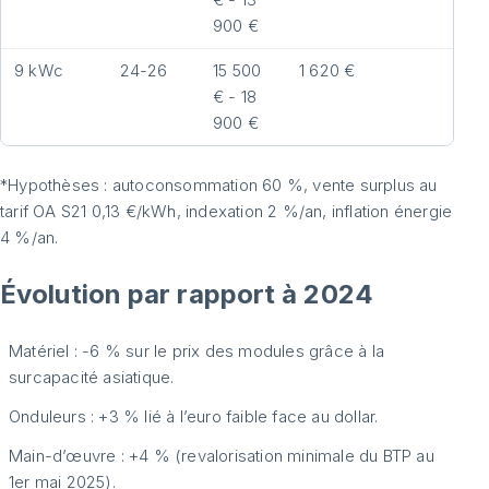
900 €
2
9 kWc
24-26
15 500
1 620 €
1
€ - 18
€ 
900 €
2
*Hypothèses : autoconsommation 60 %, vente surplus au
tarif OA S21 0,13 €/kWh, indexation 2 %/an, inflation énergie
4 %/an.
Évolution par rapport à 2024
Matériel : -6 % sur le prix des modules grâce à la
surcapacité asiatique.
Onduleurs : +3 % lié à l’euro faible face au dollar.
Main-d’œuvre : +4 % (revalorisation minimale du BTP au
1er mai 2025).