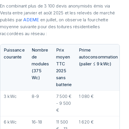
En combinant plus de 3 100 devis anonymisés émis via
Vesta entre janvier et août 2025 et les relevés de marché
publiés par
ADEME
en juillet, on observe la fourchette
moyenne suivante pour des toitures résidentielles
raccordées au réseau :
Puissance
Nombre
Prix
Prime
Pr
courante
de
moyen
autoconsommation
n
modules
TTC
(palier ≤ 9 kWc)
p
(375
2025
Wc)
sans
batterie
3 kWc
8-9
7 500 €
1 080 €
6
- 9 500
€ 
€
4
6 kWc
16-18
11 500
1 620 €
9
€ - 13
€ 