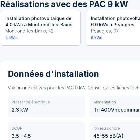
Réalisations avec
des PAC 9 kW
Installation photovoltaïque de
Installation photovolt
4.0 kWc à Montrond-les-Bains
6.0 kWc à Peaugres
Montrond-les-Bains
,
42
Peaugres
,
07
4
kWc
6
kWc
Données d'installation
Valeurs indicatives pour les PAC
9
kW. Consultez les fiches tec
Puissance électrique
Alimentation
2.3 kW
Tri 400V recomma
SCOP
Niveau sonore
3.5 - 4.5
45-55 dB(A)