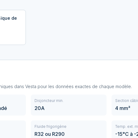
aïque de
hniques dans Vesta pour les données exactes de chaque modèle.
Disjoncteur min.
Section câbl
ndé
20A
4 mm²
Fluide frigorigène
Temp. ext. m
R32 ou R290
-15°C à 