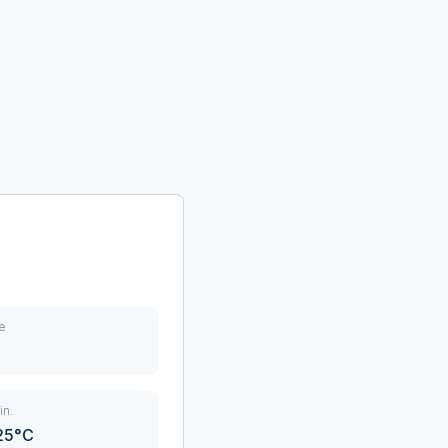
e
in.
-25°C