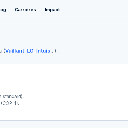
log
Carrières
Impact
a (
Vaillant
,
LG
,
Intuis
...
).
 standard).
 (COP 4).