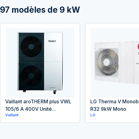
97
modèles de
9
kW
Vaillant aroTHERM plus VWL
LG Therma V Monob
105/6 A 400V Unité
R32 9kW Mono
Vaillant
LG
Extérieure Monobloc