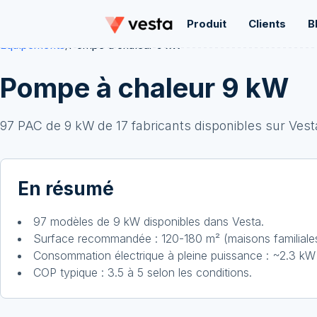
Produit
Clients
B
Équipements
/
Pompe à chaleur
9
kW
Pompe à chaleur
9
kW
97
PAC de
9
kW
de
17
fabricant
s
disponibles sur Vest
En résumé
97 modèles de 9 kW disponibles dans Vesta.
Surface recommandée : 120-180 m² (maisons familiales
Consommation électrique à pleine puissance : ~2.3 kW
COP typique : 3.5 à 5 selon les conditions.