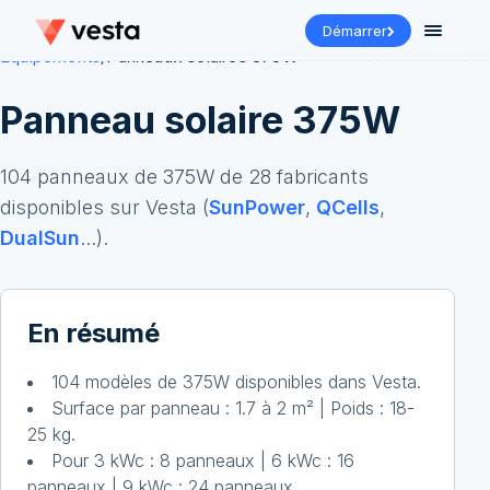
Démarrer
Équipements
/
Panneaux solaires
375
W
Panneau solaire
375
W
104
panneaux de
375
W
de
28
fabricant
s
disponibles sur Vesta (
SunPower
,
QCells
,
DualSun
...
).
En résumé
104 modèles de 375W disponibles dans Vesta.
Surface par panneau : 1.7 à 2 m² | Poids : 18-
25 kg.
Pour 3 kWc : 8 panneaux | 6 kWc : 16
panneaux | 9 kWc : 24 panneaux.