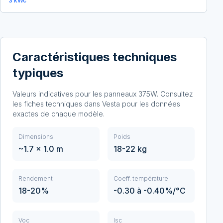
3
kWc
Caractéristiques techniques
typiques
Valeurs indicatives pour les panneaux
375
W. Consultez
les fiches techniques dans Vesta pour les données
exactes de chaque modèle.
Dimensions
Poids
~1.7 x 1.0 m
18-22 kg
Rendement
Coeff. température
18-20%
-0.30 à -0.40%/°C
Voc
Isc