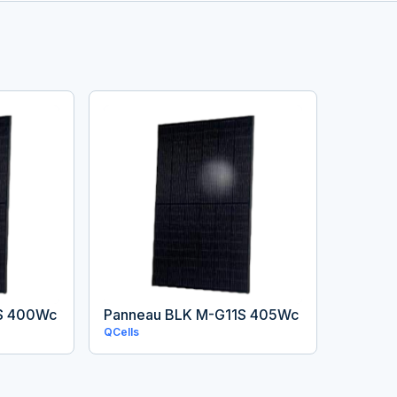
S 400Wc
Panneau BLK M-G11S 405Wc
QCells