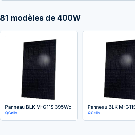
81
modèles de
400
W
Panneau BLK M-G11S 395Wc
Panneau BLK M-G11
QCells
QCells