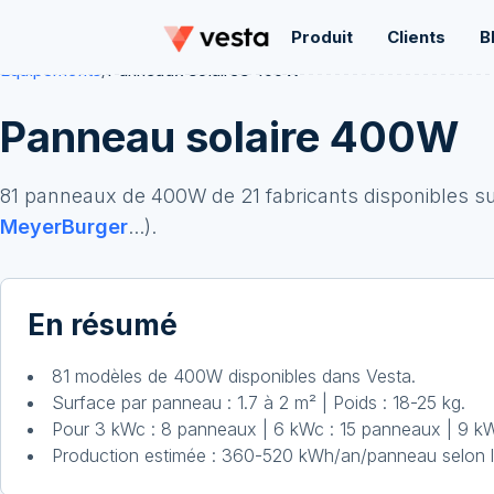
Produit
Clients
B
Équipements
/
Panneaux solaires
400
W
Panneau solaire
400
W
81
panneaux de
400
W
de
21
fabricant
s
disponibles su
MeyerBurger
...
).
En résumé
81 modèles de 400W disponibles dans Vesta.
Surface par panneau : 1.7 à 2 m² | Poids : 18-25 kg.
Pour 3 kWc : 8 panneaux | 6 kWc : 15 panneaux | 9 k
Production estimée : 360-520 kWh/an/panneau selon l