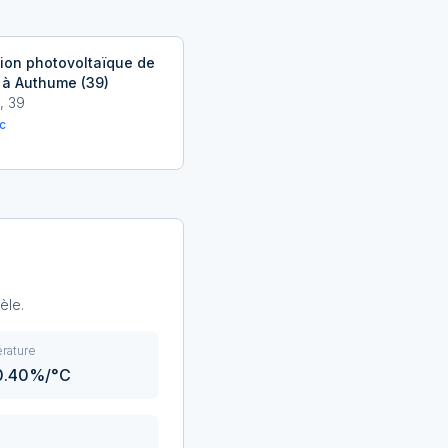
tion photovoltaïque de
 à Authume (39)
,
39
c
èle.
rature
-0.40%/°C