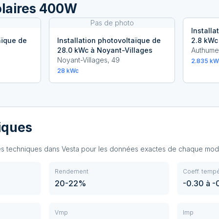
laires 400W
Pas de photo
Installa
aïque de
Installation photovoltaïque de
2.8 kWc
28.0 kWc à Noyant-Villages
Authume
Noyant-Villages
,
49
2.835
kW
28
kWc
iques
hes techniques dans Vesta pour les données exactes de chaque mod
Rendement
Coeff. tempé
20-22%
-0.30 à 
Vmp
Imp