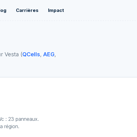
log
Carrières
Impact
r Vesta (
QCells
,
AEG
,
Wc : 23 panneaux.
a région.