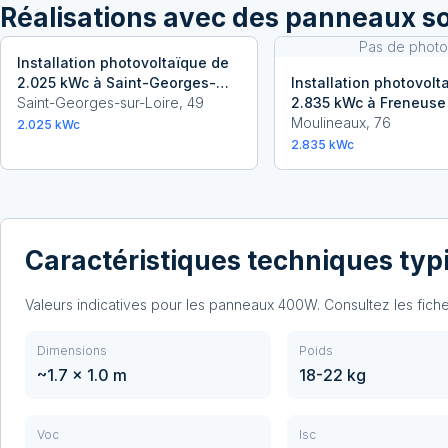
Réalisations avec
des panneaux so
Pas de photo
Installation photovoltaïque de
2.025 kWc à Saint-Georges-
Installation photovolt
sur-Loire
Saint-Georges-sur-Loire
,
49
2.835 kWc à Freneuse
Moulineaux
,
76
2.025
kWc
2.835
kWc
Caractéristiques techniques typ
Valeurs indicatives pour les panneaux
400
W. Consultez les fic
Dimensions
Poids
~1.7 x 1.0 m
18-22 kg
Voc
Isc