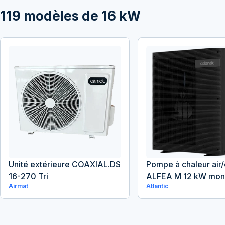
119
modèles de
16
kW
Unité extérieure COAXIAL.DS
Pompe à chaleur air
16-270 Tri
ALFEA M 12 kW mo
Airmat
Atlantic
chauffage seul