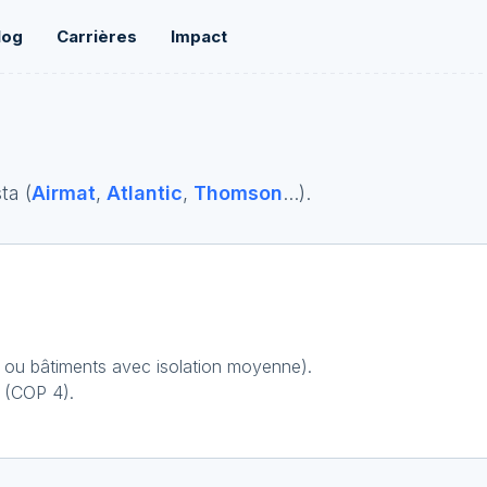
log
Carrières
Impact
ta (
Airmat
,
Atlantic
,
Thomson
...
).
ou bâtiments avec isolation moyenne).
 (COP 4).