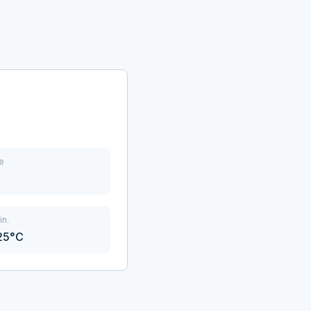
e
in.
-25°C