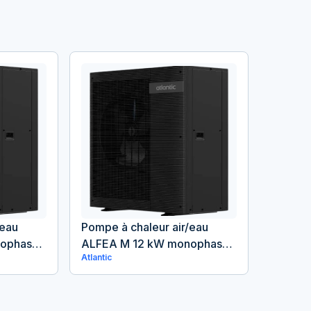
/eau
Pompe à chaleur air/eau
nophasé
ALFEA M 12 kW monophasé
Atlantic
Duo