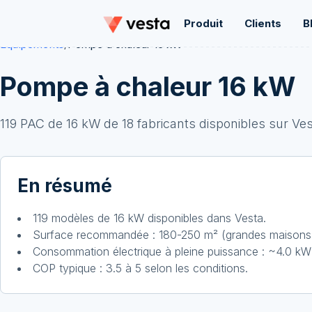
Produit
Clients
B
Équipements
/
Pompe à chaleur
16
kW
Pompe à chaleur
16
kW
119
PAC de
16
kW
de
18
fabricant
s
disponibles sur Ves
En résumé
119 modèles de 16 kW disponibles dans Vesta.
Surface recommandée : 180-250 m² (grandes maisons 
Consommation électrique à pleine puissance : ~4.0 kW
COP typique : 3.5 à 5 selon les conditions.