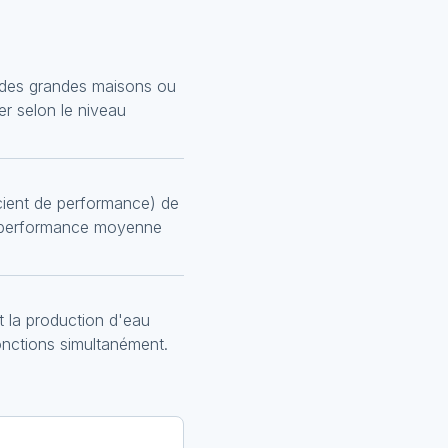
 des grandes maisons ou
er selon le niveau
cient de performance) de
la performance moyenne
t la production d'eau
onctions simultanément.